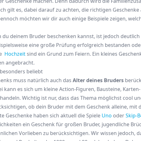
der Geschenke machen. Denn dadurch wird die Familienzu
ich gilt es, dabei darauf zu achten, die richtigen Geschenk
 dennoch möchten wir dir auch einige Beispiele zeigen, wel
en du deinem Bruder beschenken kannst, ist jedoch deutlich
ispielsweise eine große Prüfung erfolgreich bestanden ode
ne
Hochzeit
sind ein Grund zum Feiern. Ein kleines Geschenk
en angebracht.
besonders beliebt
henks muss natürlich auch das
Alter deines Bruders
berücks
ei kann es sich um kleine Action-Figuren, Bausteine, Karten-
deln. Wichtig ist nur, dass das Thema möglichst cool und
rücksichtigen, ob dein Bruder mit dem Geschenk alleine, mi
bte Geschenke haben sich aktuell die Spiele
Uno
oder
Skip-B
ichkeiten ein Geschenk für großen Bruder, jugendliche Br
sönlichen Vorlieben zu berücksichtigen. Wir wissen jedoch,