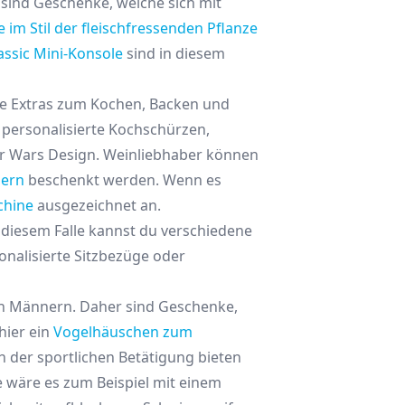
sind Geschenke, welche sich mit
 im Stil der fleischfressenden Pflanze
assic Mini-Konsole
sind in diesem
e Extras zum Kochen, Backen und
 personalisierte Kochschürzen,
tar Wars Design. Weinliebhaber können
sern
beschenkt werden. Wenn es
chine
ausgezeichnet an.
n diesem Falle kannst du verschiedene
nalisierte Sitzbezüge oder
on Männern. Daher sind Geschenke,
hier ein
Vogelhäuschen zum
 der sportlichen Betätigung bieten
e wäre es zum Beispiel mit einem