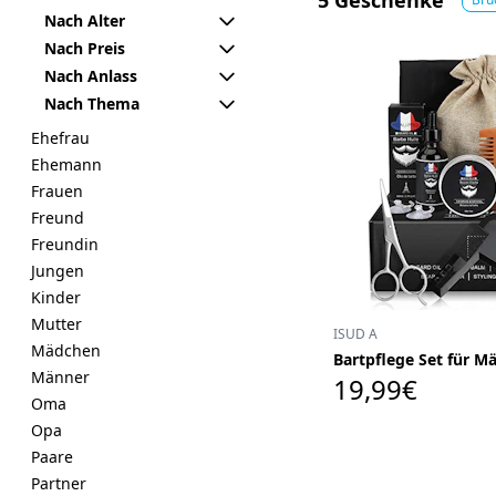
5 Geschenke
Nach Alter
Nach Preis
Nach Anlass
Nach Thema
Ehefrau
Ehemann
Frauen
Freund
Freundin
Jungen
Kinder
Mutter
ISUD A
Mädchen
Bartpflege Set für M
Männer
19,99€
Oma
Opa
Paare
Partner