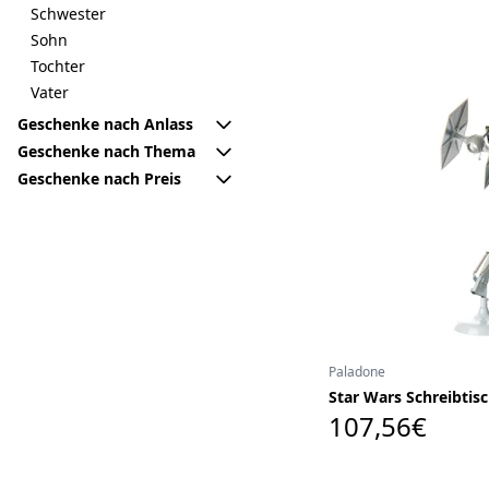
Schwester
Sohn
Tochter
Vater
Geschenke nach Anlass
Geschenke nach Thema
Geschenke nach Preis
Paladone
Star Wars Schreibtisc
107,56€