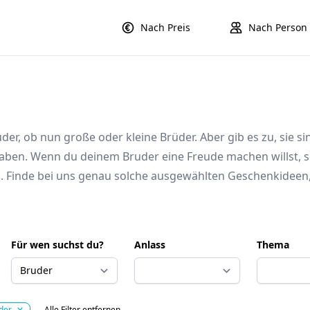
Nach Preis
Nach Person
er, ob nun große oder kleine Brüder. Aber gib es zu, sie si
en. Wenn du deinem Bruder eine Freude machen willst, sol
. Finde bei uns genau solche ausgewählten Geschenkideen,
Für wen suchst du?
Anlass
Thema
uder
Alle Filter entfernen