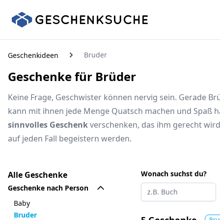
Bruder
Geschenkideen
Geschenke für Brüder
Keine Frage, Geschwister können nervig sein. Gerade Brüd
kann mit ihnen jede Menge Quatsch machen und Spaß hab
sinnvolles Geschenk
verschenken, das ihm gerecht wird
auf jeden Fall begeistern werden.
Wonach suchst du?
Alle Geschenke
Geschenke nach Person
Baby
Bruder
Br