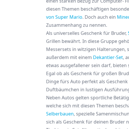
einen starken Bezug zur Computer- Fi
diesen Themen beschäftigen besonders 
von Super Mario
. Doch auch ein
Minec
Zusammenhang zu nennen.
Als universelles Geschenk für Bruder,
Grillen bewährt. In diese Gruppe gehö
Messersets in witzigen Halterungen, 
außerdem mit einem
Dekantier-Set
, 
etwas ausgefallener sein darf, bieten 
Egal ob als Geschenk für großen Brude
Dinge fürs Auto perfekt als Geschenk
Duftbäumchen in lustigen Ausführun
Neben Autos gelten sportliche Betäti
welche sich mit diesen Themen beschäft
Selberbauen
, spezielle Samenmischu
sich als Geschenk für deinen Bruder 