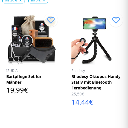
bis 20 €
ab 5 €
ISUD A
Rhodesy
Bartpflege Set für
Rhodesy Oktopus Handy
Männer
Stativ mit Bluetooth
19,99€
Fernbedienung
25,50€
14,44€