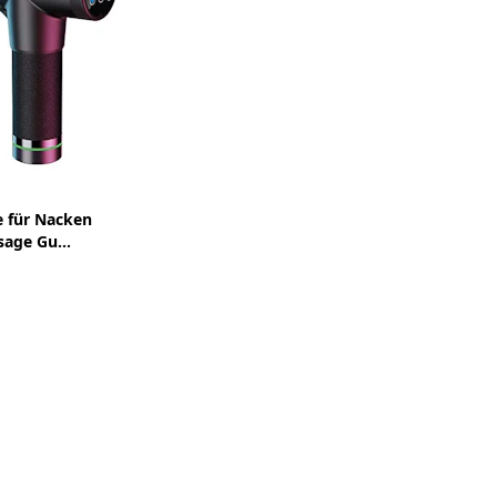
 für Nacken
age Gu...