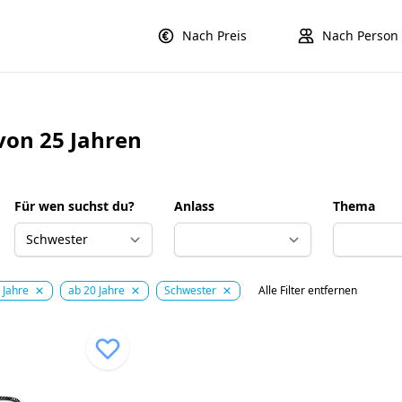
Nach Preis
Nach Person
von 25 Jahren
Für wen suchst du?
Anlass
Thema
0 Jahre
ab 20 Jahre
Schwester
Alle Filter entfernen