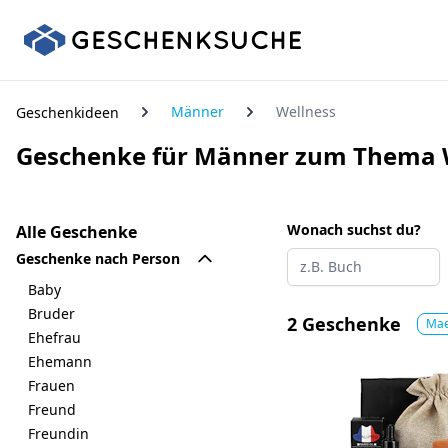
Männer
Wellness
Geschenkideen
Geschenke für Männer zum Thema 
Wonach suchst du?
Alle Geschenke
Geschenke nach Person
Baby
Bruder
2 Geschenke
Ma
Ehefrau
Ehemann
Frauen
Freund
Freundin