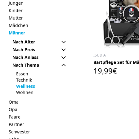
Jungen
Kinder
Mutter
Mädchen
Männer
Nach Alter
Nach Preis
ISUD A
Nach Anlass
Bartpflege Set für M
Nach Thema
19,99€
Essen
Technik
Wellness
Wohnen
Oma
Opa
Paare
Partner
Schwester